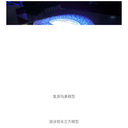
复原3米直径大鼓