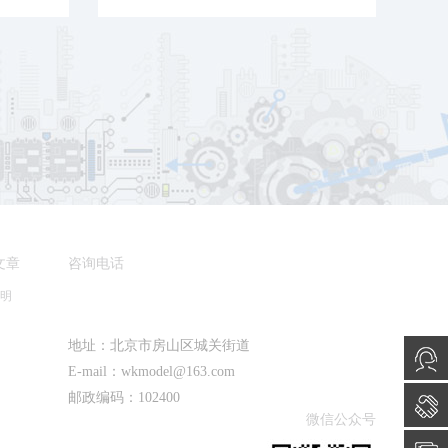
文章
咨询电话
明
010-88462659/88462658
地址：北京市房山区城关街道
E-mail：wkmodel@163.com
邮政编码：102400
微信公众号