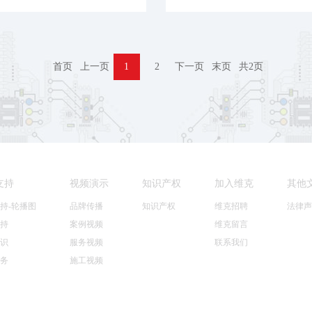
首页
上一页
1
2
下一页
末页
共
2
页
支持
视频演示
知识产权
加入维克
其他
持-轮播图
品牌传播
知识产权
维克招聘
法律声
持
案例视频
维克留言
识
服务视频
联系我们
务
施工视频