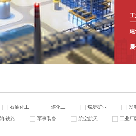
工
建
展
石油化工
煤化工
煤炭矿业
发
舶-铁路
军事装备
航空航天
工业厂