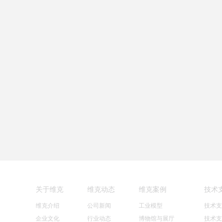
大庆物探车
关于维克
维克动态
维克案例
技术
维克介绍
公司新闻
工业模型
技术支
企业文化
行业动态
博物馆与展厅
技术支