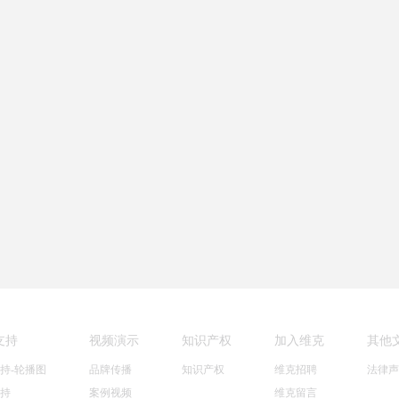
潞安煤矿集团大型全自动模拟采煤
首页
上一页
4
5
6
7
8
9
下一页
末页
支持
视频演示
知识产权
加入维克
其他
持-轮播图
品牌传播
知识产权
维克招聘
法律声
持
案例视频
维克留言